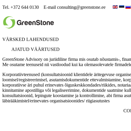
Tel. +372 644 0130 E-mail
consulting@greenstone.ee
VÄRSKED LAHENDUSED
AJATUD VÄÄRTUSED
GreenStone Advisory on juriidiline firma mis osutab nõustamis-, finan
Ме osutame teenuseid nii vastloodud kui ka olemasolevatele firmadele
Korporatiivteenused (konsultatsioonid klientidele äritegevuse organis
loomisel/registreerimisel, asutamisdokumentide ettevalmistamine, korpor
korporatiivse äri puhul erinevates õiguskeskkondades/riikides, notaria
kinnitamine apostilliga või legaliseerimine, dokumentide saatmine ku
konsultatsioonid, lepingute koostamine ja kontrollimine, abi firma asu
läbirääkimistel/erinevates organisatsioonides/ riigiasutustes
COP