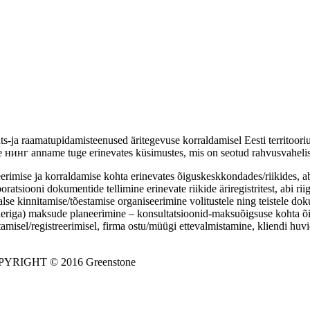
ts-ja raamatupidamisteenused äritegevuse korraldamisel Eesti territoori
 нинг аnname tuge erinevates küsimustes, mis on seotud rahvusvahelise
eerimise ja korraldamise kohta erinevates õiguskeskkondades/riikides, a
atsiooni dokumentide tellimine erinevate riikide äriregistritest, abi ri
alse kinnitamise/tõestamise organiseerimine volitustele ning teistele do
lleriga) maksude planeerimine – konsultatsioonid-maksuõigsuse kohta õ
tamisel/registreerimisel, firma ostu/müügi ettevalmistamine, kliendi hu
YRIGHT © 2016 Greenstone