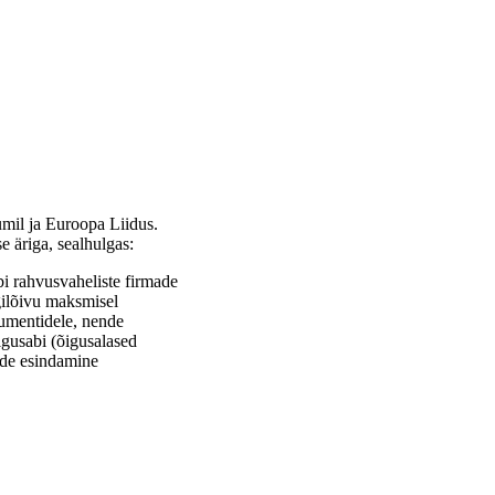
umil ja Euroopa Liidus.
 äriga, sealhulgas:
bi rahvusvaheliste firmade
igilõivu maksmisel
kumentidele, nende
igusabi (õigusalased
vide esindamine